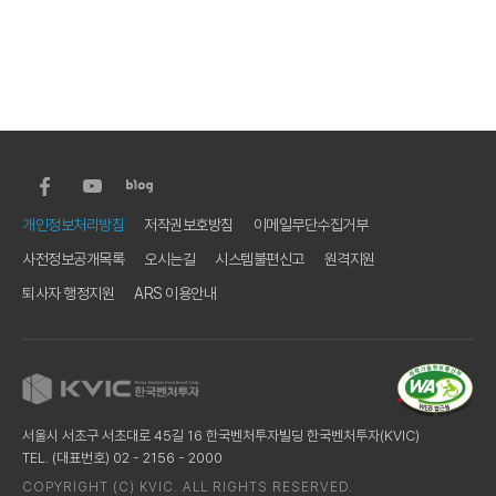
하
단
하
개인정보처리방침
저작권보호방침
이메일무단수집거부
단
사전정보공개목록
오시는길
시스템불편신고
원격지원
유
틸
퇴사자 행정지원
ARS 이용안내
메
뉴
서울시 서초구 서초대로 45길 16 한국벤처투자빌딩 한국벤처투자(KVIC)
TEL. (대표번호) 02 - 2156 - 2000
COPYRIGHT (C) KVIC. ALL RIGHTS RESERVED.