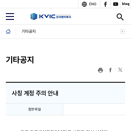
상
ENG
단
B
기타공지
r
e
a
d
기타공지
c
r
u
m
b
본
문
사칭 계정 주의 안내
첨부파일