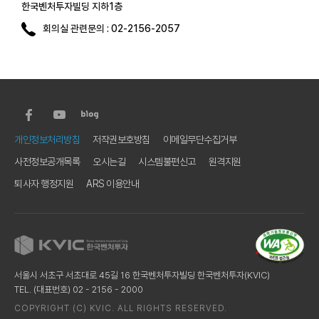
한국벤처투자빌딩 지하1층
회의실 관련문의 : 02-2156-2057
하
단
하
개인정보처리방침
저작권보호방침
이메일무단수집거부
단
사전정보공개목록
오시는길
시스템불편신고
원격지원
유
틸
퇴사자 행정지원
ARS 이용안내
메
뉴
서울시 서초구 서초대로 45길 16 한국벤처투자빌딩 한국벤처투자(KVIC)
TEL. (대표번호) 02 - 2156 - 2000
COPYRIGHT (C) KVIC. ALL RIGHTS RESERVED.