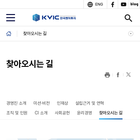
상
ENG
단
B
찾아오시는 길
r
e
a
d
찾아오시는 길
c
r
u
m
b
본
문
경영진 소개
미션·비전
인재상
설립근거 및 연혁
조직 및 인원
CI 소개
사회공헌
윤리경영
찾아오시는 길