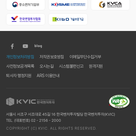
하
단
하
개인정보처리방침
저작권보호방침
이메일무단수집거부
단
사전정보공개목록
오시는길
시스템불편신고
원격지원
유
틸
퇴사자 행정지원
ARS 이용안내
메
뉴
서울시 서초구 서초대로 45길 16 한국벤처투자빌딩 한국벤처투자(KVIC)
TEL. (대표번호) 02 - 2156 - 2000
COPYRIGHT (C) KVIC. ALL RIGHTS RESERVED.