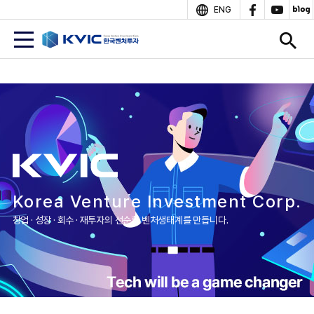
상
ENG
단
본
문
Korea Venture Investment Corp.
창업 · 성장 · 회수 · 재투자의 선순환 벤처생태계를 만듭니다.