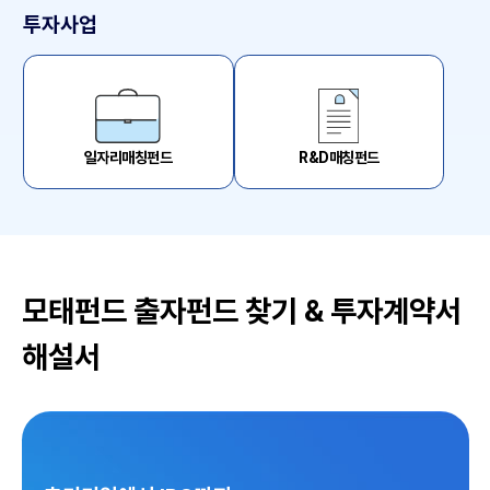
투자사업
일자리매칭펀드
R&D매칭펀드
게
시
판
모태펀드 출자펀드 찾기 & 투자계약서
해설서