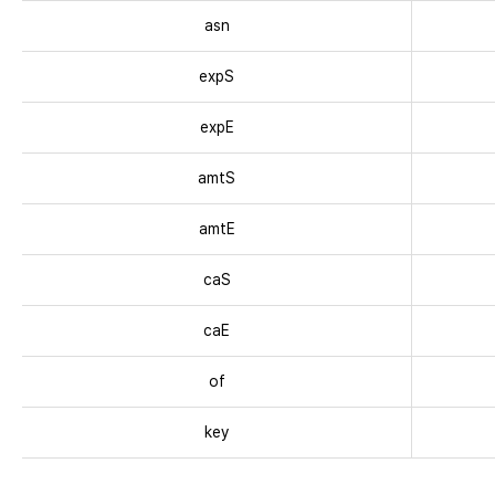
)
u
asn
e
s
expS
t
P
expE
a
amtS
r
a
amtE
m
e
caS
t
e
caE
r
)
of
-
요
key
청
변