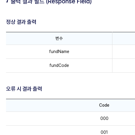
출력 결과 필드 (Response Field)
a
m
e
정상 결과 출력
t
e
r
변수
)
정
-
fundName
상
요
결
fundCode
청
과
변
출
수
력
,
오류 시 결과 출력
-
값
변
,
Code
수
설
,
오
명
000
값
류
으
,
시
로
001
설