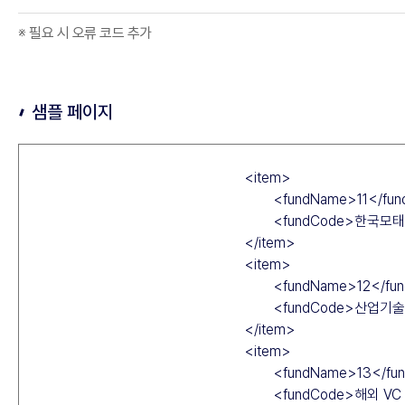
결
구
명
과
성
※ 필요 시 오류 코드 추가
으
출
로
력
구
-
성
샘플 페이지
C
o
d
e
,
M
e
s
s
a
g
e
로
구