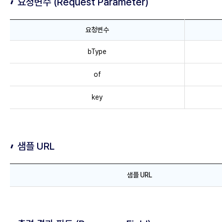
요청변수 (Request Parameter)
(
R
e
요청변수
q
요
bType
u
청
e
변
of
s
수
t
(
key
U
R
R
e
L
q
)
u
샘플 URL
e
s
샘
샘플 URL
t
플
P
U
a
R
r
L