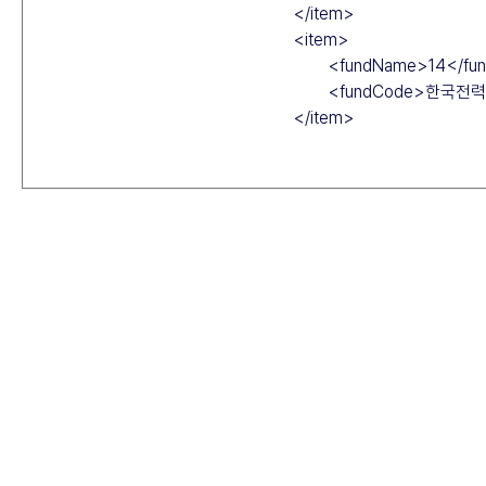
성
펀
드
현
황