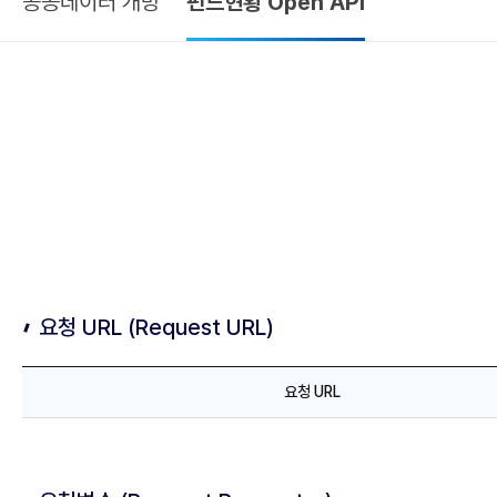
공공데이터 개방
펀드현황 Open API
본
문
요청 URL (Request URL)
요
요청 URL
청
U
R
L