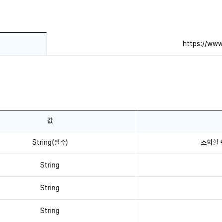
https://www
값
String(필수)
조회할 펀
String
String
String