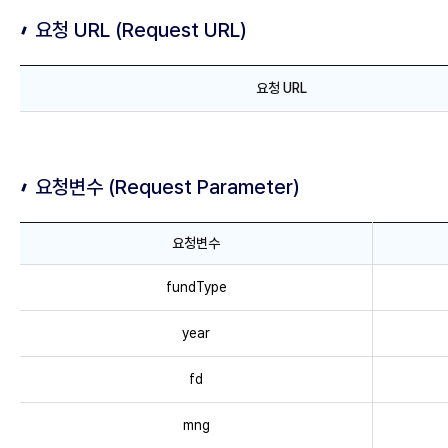
요청 URL (Request URL)
요
요청 URL
청
U
R
L
요청변수 (Request Parameter)
(
R
e
요청변수
q
요
fundType
u
청
e
변
year
s
수
t
(
fd
U
R
R
e
mng
L
q