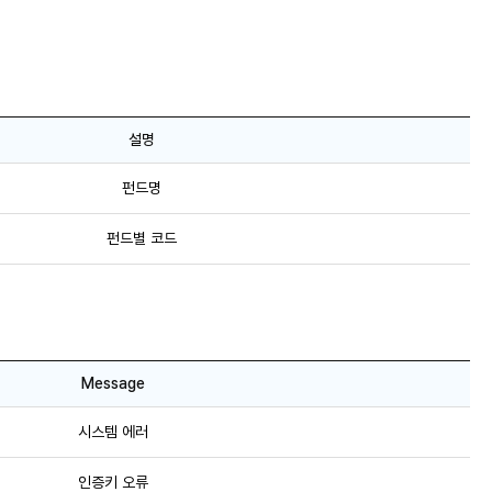
설명
펀드명
펀드별 코드
Message
시스템 에러
인증키 오류