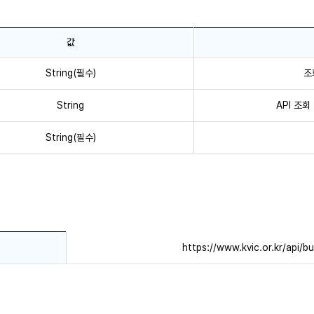
값
String(필수)
조
String
API 조회
String(필수)
https://www.kvic.or.kr/ap