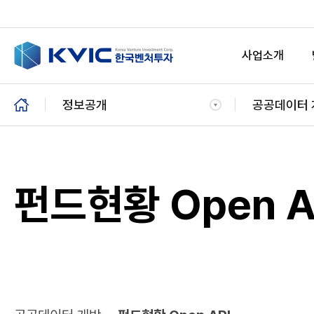
상
단
사업소개
B
정보공개
공공데이터 
r
e
a
d
c
펀드현황 Open A
r
u
m
b
본
문